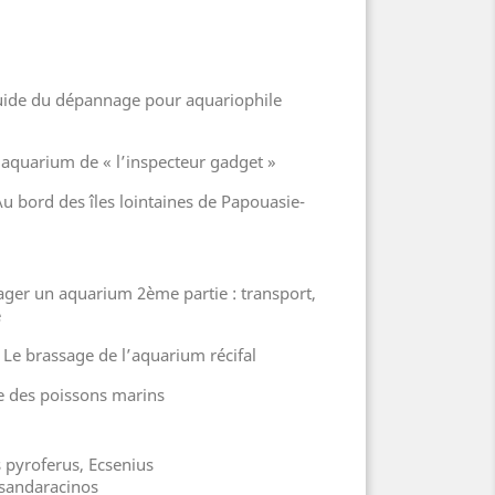
t guide du dépannage pour aquariophile
L’aquarium de « l’inspecteur gadget »
Au bord des îles lointaines de Papouasie-
ger un aquarium 2ème partie : transport,
e
 Le brassage de l’aquarium récifal
e des poissons marins
s pyroferus, Ecsenius
 sandaracinos