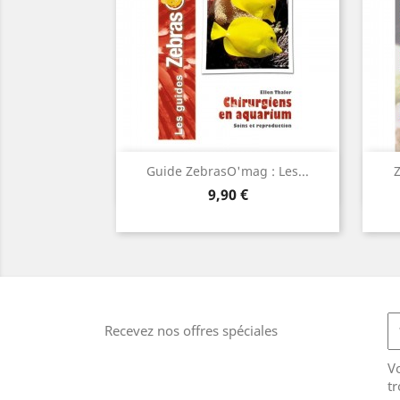
Aperçu rapide

Guide ZebrasO'mag : Les...
Z
Prix
9,90 €
Recevez nos offres spéciales
V
tr