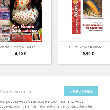
Aperçu rapide
Aperçu rapide


ebrasO'mag N° 60 Fév -...
Guide ZebrasO'mag :...
Prix
Prix
6,90 €
9,90 €
ous pouvez vous désinscrire à tout moment. Vous
ouverez pour cela nos informations de contact dans les