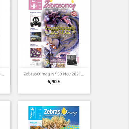
Aperçu rapide

..
ZebrasO'mag N° 59 Nov 2021...
Prix
6,90 €