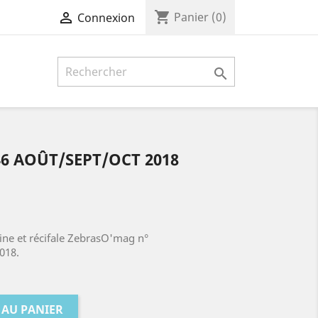
shopping_cart

Panier
(0)
Connexion

6 AOÛT/SEPT/OCT 2018
ne et récifale ZebrasO'mag n°
018.
 AU PANIER