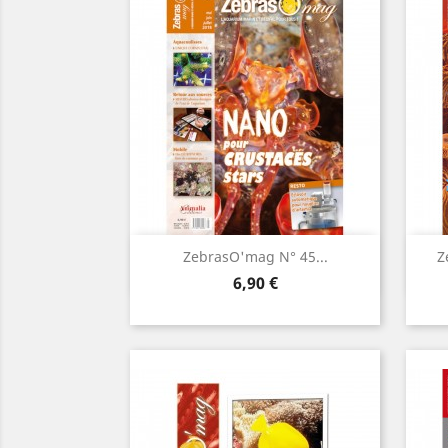
Aperçu rapide

ZebrasO'mag N° 45...
Z
Prix
6,90 €