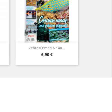
Aperçu rapide

ZebrasO'mag N° 48...
Prix
6,90 €