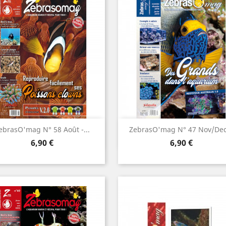
Aperçu rapide
Aperçu rapide


ebrasO'mag N° 58 Août -...
ZebrasO'mag N° 47 Nov/dec.
Prix
Prix
6,90 €
6,90 €