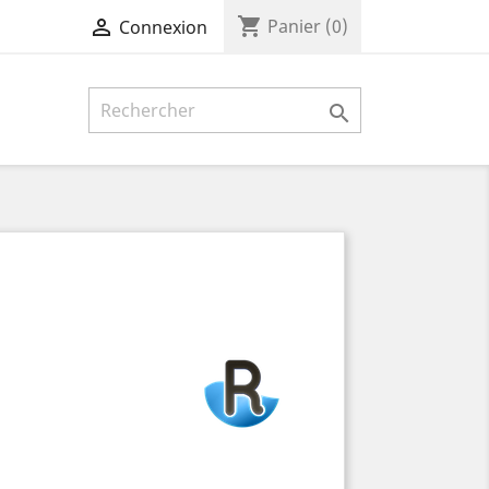
shopping_cart

Panier
(0)
Connexion
