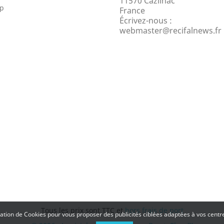
11570 Cazilhac
ap
France
Écrivez-nous :
webmaster@recifalnews.fr
Tous les prix sont TTC et
hors frais de port
isation de Cookies pour vous proposer des publicités ciblées adaptées à vos centres