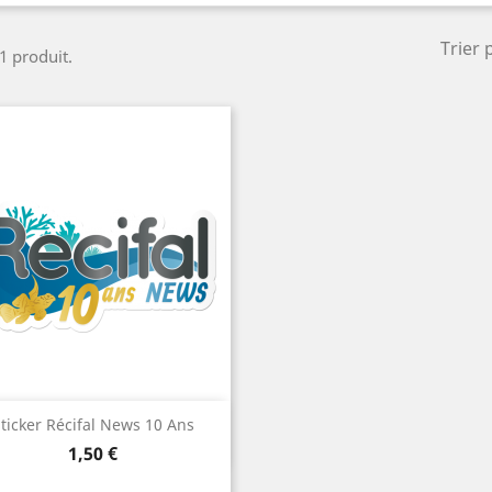
Trier 
 1 produit.
Aperçu rapide

ticker Récifal News 10 Ans
Prix
1,50 €