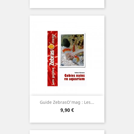
Guide ZebrasO'mag : Les...
Ne plus afficher
ce message
Prix
9,90 €