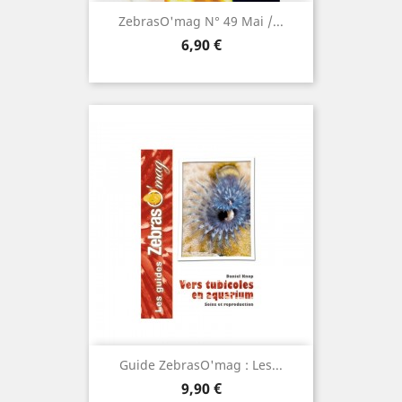
ZebrasO'mag N° 49 Mai /...
Prix
6,90 €
Guide ZebrasO'mag : Les...
Prix
9,90 €