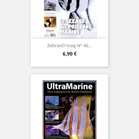
ZebrasO'mag N° 46...
Prix
6,90 €