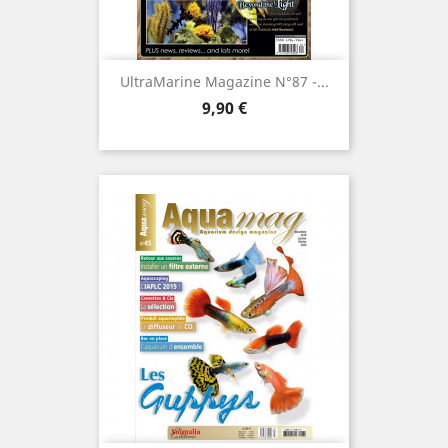
UltraMarine Magazine N°87 -...
Prix
9,90 €