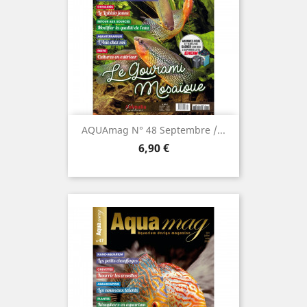
AQUAmag N° 48 Septembre /...
Prix
6,90 €