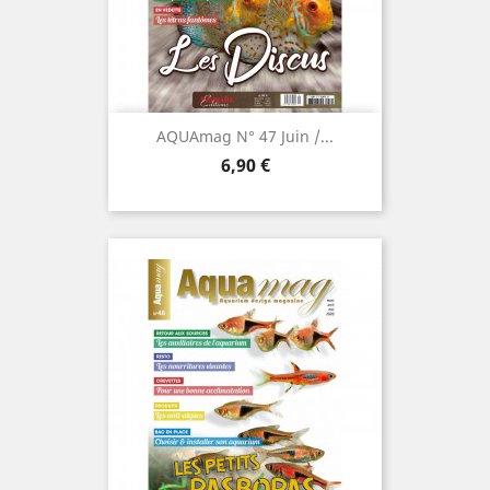
AQUAmag N° 47 Juin /...
Prix
6,90 €