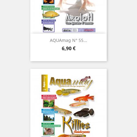
AQUAmag N° 55...
Prix
6,90 €