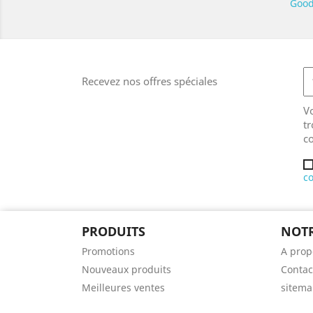
Good
Recevez nos offres spéciales
V
tr
co
co
PRODUITS
NOTR
Promotions
A prop
Nouveaux produits
Contac
Meilleures ventes
sitem