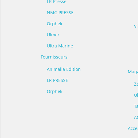
LR Presse
NMG PRESSE
Orphek
V
Ulmer
Ultra Marine
Fournisseurs
Animalia Edition
Maga
LR PRESSE
Z
Orphek
U
T
A
Acce