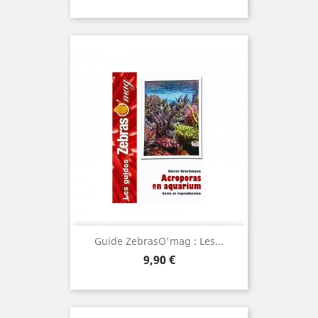
Guide ZebrasO'mag : Les...
Prix
9,90 €