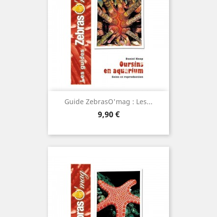
Guide ZebrasO'mag : Les...
Prix
9,90 €