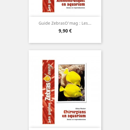
Guide ZebrasO'mag : Les...
Prix
9,90 €