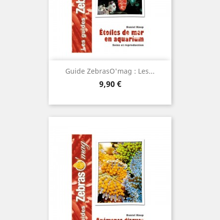
Guide ZebrasO'mag : Les...
Prix
9,90 €