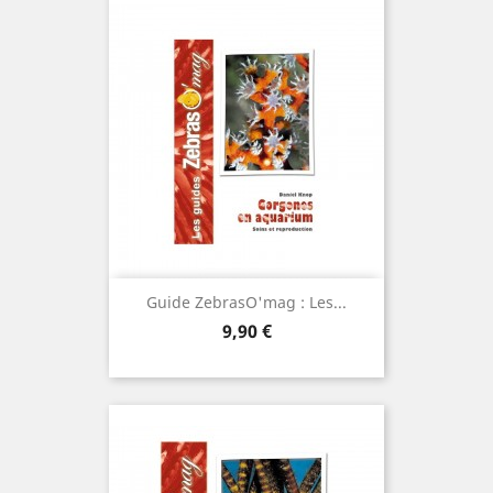
Ne plus afficher
ce message
Guide ZebrasO'mag : Les...
Prix
9,90 €