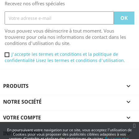
Recevez nos offres spéciales
Vous pouvez vous désinscrire à tout moment. Vous
trouverez pour cela nos informations de contact dans les
conditions d'utilisation du site.
J'accepte les termes et conditions et la politique de
confidentialité Lisez les termes et conditions d'utilisation.
PRODUITS

NOTRE SOCIÉTÉ

VOTRE COMPTE

En poursuivant votre navigation sur ce site, vous acceptez l'utilisation de
INFORMATIONS

Cookies pour vous proposer des publicités ciblées adaptées à vos
centres d'intérêts et réaliser des statistiques de visites.
En savoir plus.