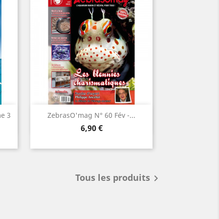
Aperçu rapide

e 3
ZebrasO'mag N° 60 Fév -...
Prix
6,90 €
Tous les produits
