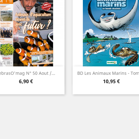
Aperçu rapide
Aperçu rapide


ebrasO'mag N° 50 Aout /...
BD Les Animaux Marins - Tom
Prix
Prix
6,90 €
10,95 €