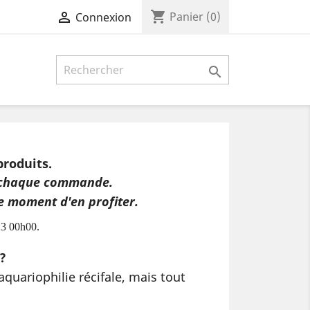
shopping_cart

Panier
(0)
Connexion

produits.
ns chaque commande.
le moment d'en profiter.
023 00h00.
?
’aquariophilie récifale, mais tout