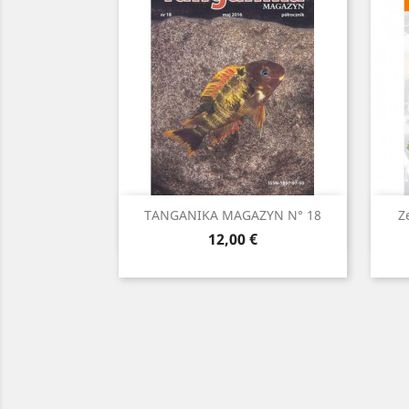
Aperçu rapide

TANGANIKA MAGAZYN N° 18
Z
Prix
12,00 €