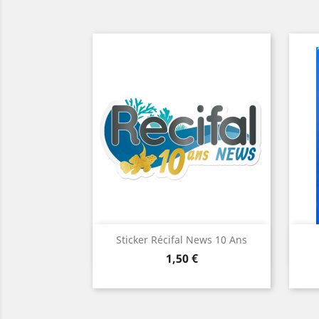
Aperçu rapide

Sticker Récifal News 10 Ans
Prix
1,50 €