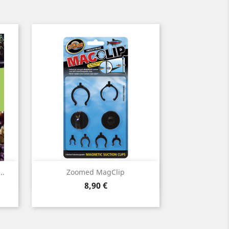
Aperçu rapide

..
Zoomed MagClip
Prix
8,90 €