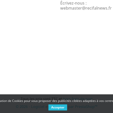
Écrivez-nous :
webmaster@recifalnews.fr
Tous les prix sont TTC et
hors frais de port
isation de Cookies pour vous proposer des publicités ciblées adaptées à vos centres
© 2026 - Logiciel e-commerce par PrestaShop™
Accepter