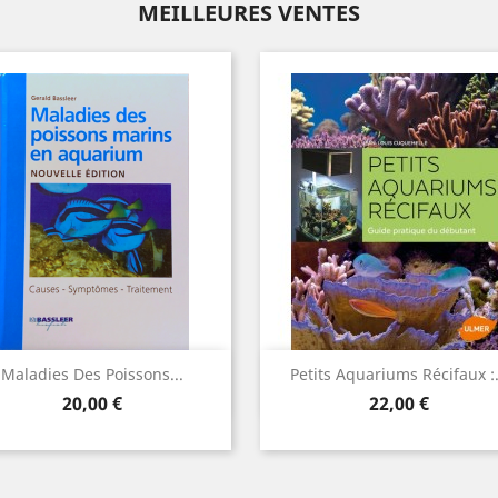
MEILLEURES VENTES
Aperçu rapide
Aperçu rapide


Maladies Des Poissons...
Petits Aquariums Récifaux :.
Prix
Prix
20,00 €
22,00 €