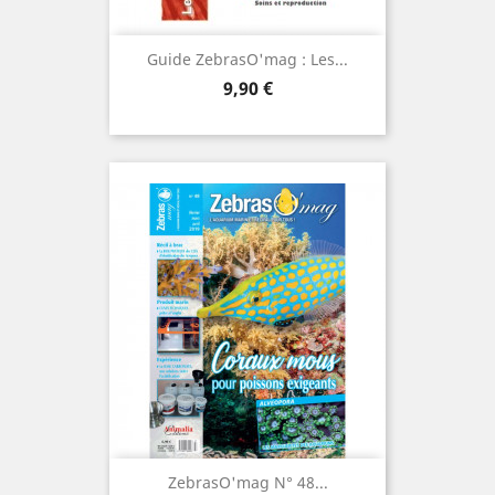
Guide ZebrasO'mag : Les...
Prix
9,90 €
ZebrasO'mag N° 48...