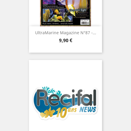
UltraMarine Magazine N°87 -...
Prix
9,90 €