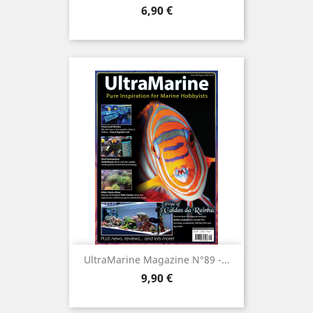
Prix
6,90 €
UltraMarine Magazine N°89 -...
Prix
9,90 €