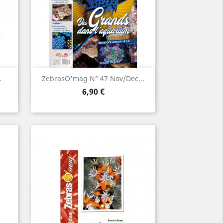
Aperçu rapide

.
ZebrasO'mag N° 47 Nov/dec...
Prix
6,90 €