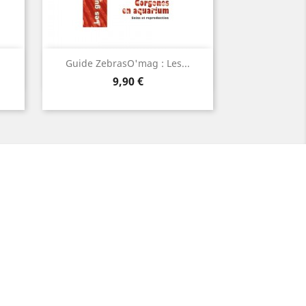
Aperçu rapide

Guide ZebrasO'mag : Les...
Prix
9,90 €