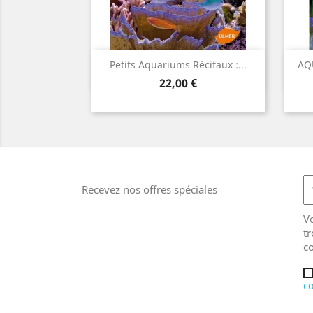
Aperçu rapide

Petits Aquariums Récifaux :...
AQ
Prix
22,00 €
Recevez nos offres spéciales
V
tr
co
co