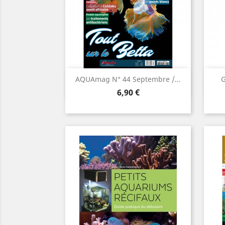
Aperçu rapide

AQUAmag N° 44 Septembre /...
G
Prix
6,90 €