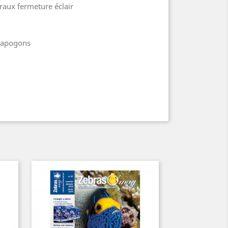
raux fermeture éclair
s apogons