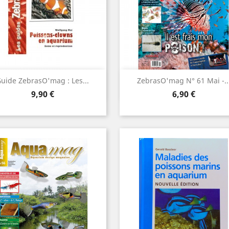
Aperçu rapide
Aperçu rapide


uide ZebrasO'mag : Les...
ZebrasO'mag N° 61 Mai -..
Prix
Prix
9,90 €
6,90 €