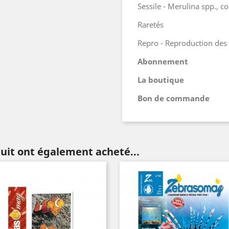
Sessile - Merulina spp., co
Raretés
Repro - Reproduction de
Abonnement
La boutique
Bon de commande
Ne plus afficher
duit ont également acheté...
ce message