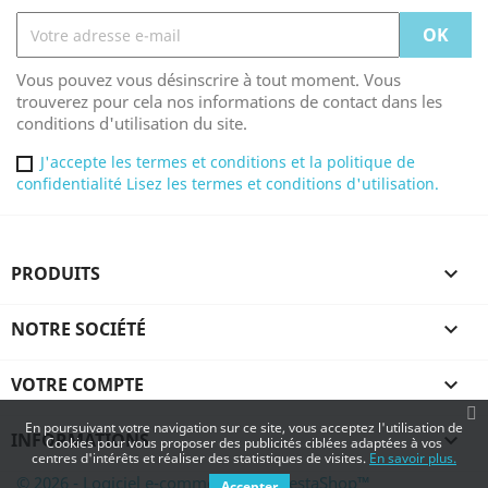
Vous pouvez vous désinscrire à tout moment. Vous
trouverez pour cela nos informations de contact dans les
conditions d'utilisation du site.
J'accepte les termes et conditions et la politique de
confidentialité Lisez les termes et conditions d'utilisation.
PRODUITS

NOTRE SOCIÉTÉ

VOTRE COMPTE

En poursuivant votre navigation sur ce site, vous acceptez l'utilisation de
INFORMATIONS

Cookies pour vous proposer des publicités ciblées adaptées à vos
centres d'intérêts et réaliser des statistiques de visites.
En savoir plus.
© 2026 - Logiciel e-commerce par PrestaShop™
Accepter