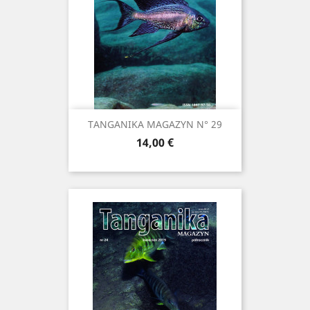
TANGANIKA MAGAZYN N° 29
Prix
14,00 €
Ne plus afficher
ce message