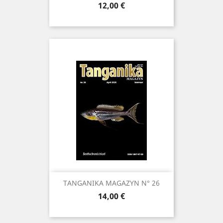
Prix
12,00 €
TANGANIKA MAGAZYN N° 26
Prix
14,00 €