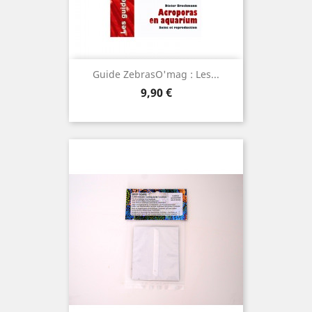
Guide ZebrasO'mag : Les...
Prix
9,90 €