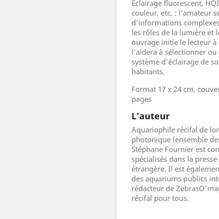
Éclairage fluorescent, HQ
couleur, etc. : l’amateur 
d’informations complexes
les rôles de la lumière et 
ouvrage initie le lecteur à
l’aidera à sélectionner ou
système d’éclairage de son
habitants.
Format 17 x 24 cm, couver
pages
L'auteur
Aquariophile récifal de l
photonique (ensemble des d
Stéphane Fournier est conf
spécialisés dans la presse
étrangère. Il est égaleme
des aquariums publics int
rédacteur de ZebrasO’mag
Ne plus afficher
récifal pour tous.
ce message