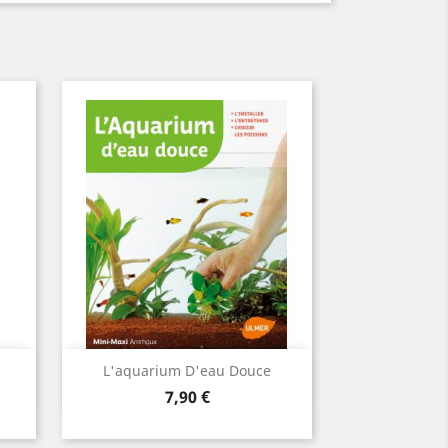
Aperçu rapide

L'aquarium D'eau Douce
Prix
7,90 €