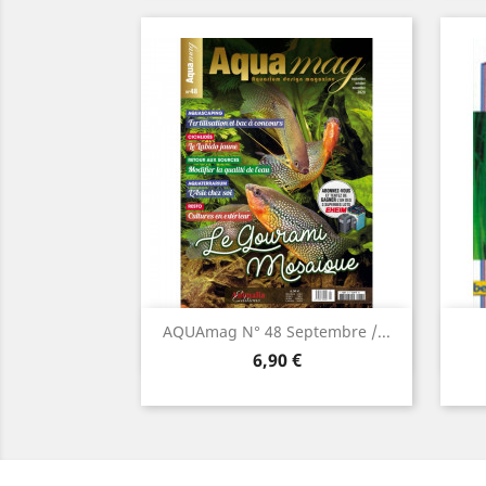
Aperçu rapide

AQUAmag N° 48 Septembre /...
Prix
6,90 €