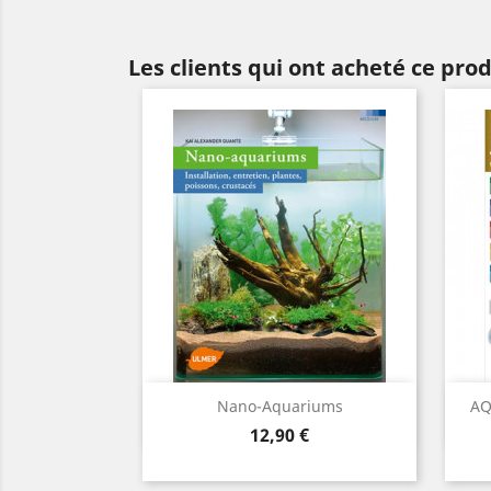
Les clients qui ont acheté ce pro
Aperçu rapide

Nano-Aquariums
AQ
Prix
12,90 €