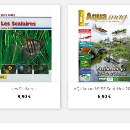
Aperçu rapide
Aperçu rapide


Les Scalaires
AQUAmag N° 56 Sept-Nov 2
Prix
Prix
9,90 €
6,90 €