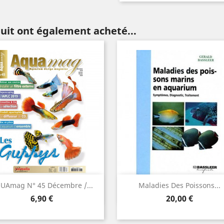
duit ont également acheté...
Aperçu rapide
Aperçu rapide


UAmag N° 45 Décembre /...
Maladies Des Poissons...
Prix
Prix
6,90 €
20,00 €