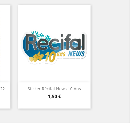
Aperçu rapide

022
Sticker Récifal News 10 Ans
Prix
1,50 €